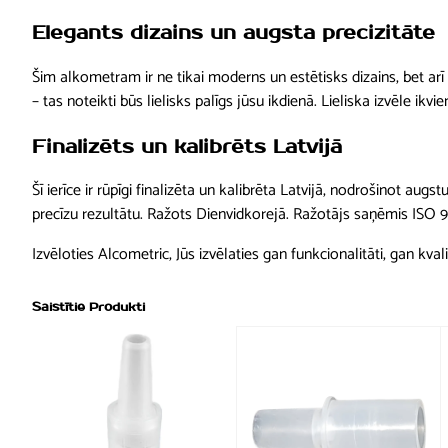
Elegants dizains un augsta precizitāte
Šim alkometram ir ne tikai moderns un estētisks dizains, bet arī
– tas noteikti būs lielisks palīgs jūsu ikdienā. Lieliska izvēle ikvi
Finalizēts un kalibrēts Latvijā
Šī ierīce ir rūpīgi finalizēta un kalibrēta Latvijā, nodrošinot augs
precīzu rezultātu. Ražots Dienvidkorejā. Ražotājs saņēmis ISO 90
Izvēloties Alcometric, Jūs izvēlaties gan funkcionalitāti, gan kvalit
Saistītie Produkti