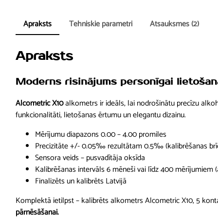
Apraksts
Tehniskie parametri
Atsauksmes (2)
Apraksts
Moderns risinājums personīgai lietošan
Alcometric X10
alkometrs ir ideāls, lai nodrošinātu precīzu alko
funkcionalitāti, lietošanas ērtumu un elegantu dizainu.
Mērījumu diapazons 0.00 – 4.00 promiles
Precizitāte +/- 0.05‰ rezultātam 0.5‰ (kalibrēšanas brīd
Sensora veids – pusvadītāja oksīda
Kalibrēšanas intervāls 6 mēneši vai līdz 400 mērījumiem (
Finalizēts un kalibrēts Latvijā
Komplektā ietilpst – kalibrēts alkometrs Alcometric X10, 5 konta
pārnēsāšanai.