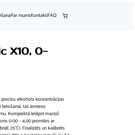
ēšana
Par mums
Kontakti
FAQ
c X10, 0-
u precīzu alkohola koncentrācijas
lietošanai, tas iemieso
tumu. Komplektā ietilpst maciņš
ons 0.00 – 4.00 promiles ar
dī, 25°C). Finalizēts un kalibrēts