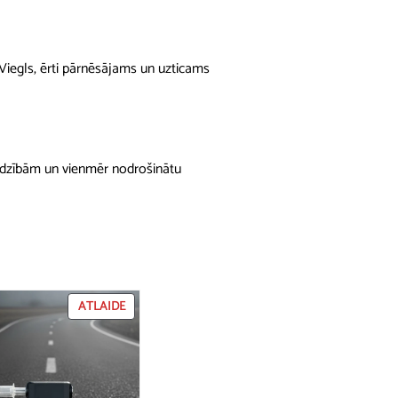
 Viegls, ērti pārnēsājams un uzticams
 vajadzībām un vienmēr nodrošinātu
PRECEI
ATLAIDE
IR
ATLAIDE