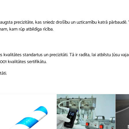
0
5
‰
 augsta precizitāte, kas sniedz drošību un uzticamību katrā pārbaudē.
d
enam, kam rūp atbildīga rīcība.
a
u
d
z
tus kvalitātes standartus un precizitāti. Tā ir radīta, lai atbilstu Jūsu
u
01 kvalitātes sertifikātu.
m
āti.
s