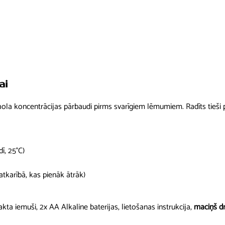
.
i
€
c
.
X
1
0
,
0
ai
-
4
hola koncentrācijas pārbaudi pirms svarīgiem lēmumiem. Radīts tieši p
.
0
0
‰
ī, 25°C)
,
+
atkarībā, kas pienāk ātrāk)
/
-
kta iemuši, 2x AA Alkaline baterijas, lietošanas instrukcija,
maciņš d
0
.