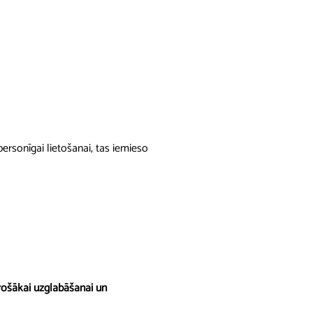
ersonīgai lietošanai, tas iemieso
rošākai uzglabāšanai un