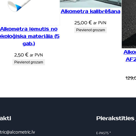
Alkometra kalibrēšana
25,00
€
ar PVN
Alkometra iemutis no
Pievienot grozam
ekoloģiska materiāla (5
gab.)
Alko
2,50
€
ar PVN
AF2
Pievienot grozam
129
akti
Pierakstītie
ric@alcometric.lv
E-PASTS
*