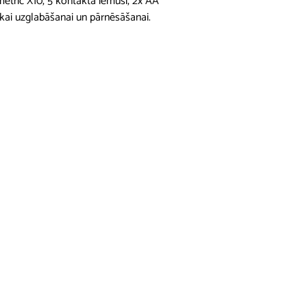
metric X10, 5 kontakta iemuši, 2x AA
šākai uzglabāšanai un pārnēsāšanai.