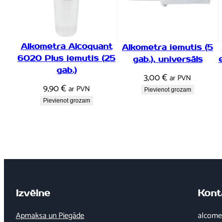
Alkometra Alcoquant
Alkometra iemutis (5
6020 Plus iemutis (25
gab.), universāls
gab.)
3,00
€
ar PVN
9,90
€
ar PVN
Pievienot grozam
Pievienot grozam
Izvēlne
Kont
Apmaksa un Piegāde
alcomet