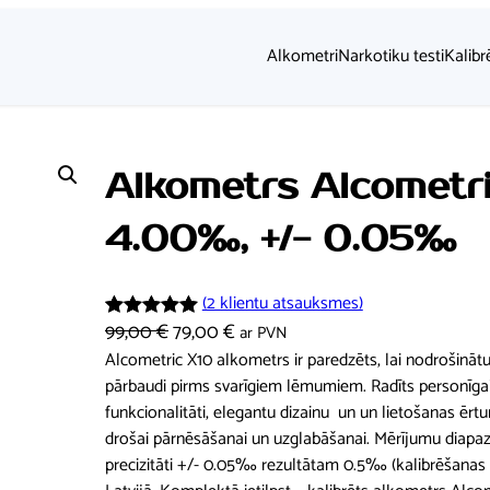
Alkometri
Narkotiku testi
Kalibr
Alkometrs Alcometri
4.00‰, +/- 0.05‰
(2 klientu atsauksmes)
O
C
99,00
€
79,00
€
ar PVN
Novērtēts
2
r
u
Alcometric X10 alkometrs ir paredzēts, lai nodrošināt
5.00
no 5
pārbaudi pirms svarīgiem lēmumiem. Radīts personīgai 
i
r
balstoties
funkcionalitāti, elegantu dizainu un un lietošanas ēr
pircēju
g
r
drošai pārnēsāšanai un uzglabāšanai. Mērījumu diapaz
vērtējumiem
i
e
precizitāti +/- 0.05‰ rezultātam 0.5‰ (kalibrēšanas brī
n
n