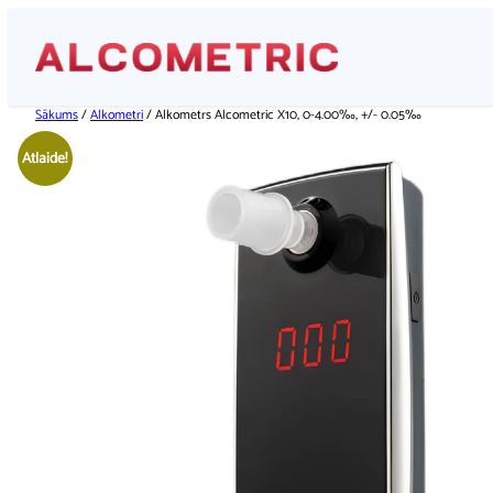
Pāriet
uz
saturu
Sākums
/
Alkometri
/ Alkometrs Alcometric X10, 0-4.00‰, +/- 0.05‰
Atlaide!