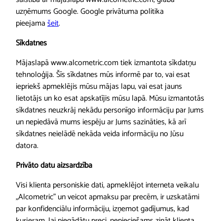
uzņēmums Google. Google privātuma politika
pieejama
šeit
.
Sīkdatnes
Mājaslapā www.alcometric.com tiek izmantota sīkdatņu
tehnoloģija. Šīs sīkdatnes mūs informē par to, vai esat
iepriekš apmeklējis mūsu mājas lapu, vai esat jauns
lietotājs un ko esat apskatījis mūsu lapā. Mūsu izmantotās
sīkdatnes neuzkrāj nekādu personīgo informāciju par Jums
un nepiedāvā mums iespēju ar Jums sazināties, kā arī
sīkdatnes neielādē nekāda veida informāciju no Jūsu
datora.
Privāto datu aizsardzība
Visi klienta personiskie dati, apmeklējot interneta veikalu
„Alcometric” un veicot apmaksu par precēm, ir uzskatāmi
par konfidenciālu informāciju, izņemot gadījumus, kad
kurjeram, lai piegādātu preci, nepieciešams zināt klienta