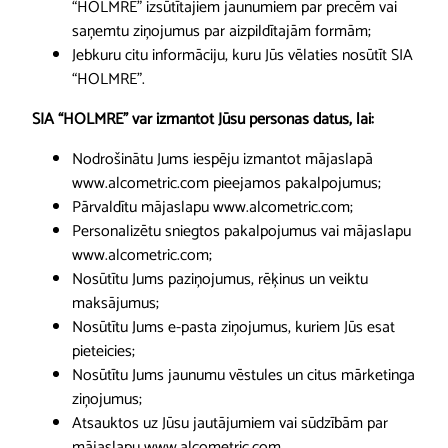
“HOLMRE” izsūtītajiem jaunumiem par precēm vai
saņemtu ziņojumus par aizpildītajām formām;
Jebkuru citu informāciju, kuru Jūs vēlaties nosūtīt SIA
“HOLMRE”.
SIA “HOLMRE” var izmantot Jūsu personas datus, lai:
Nodrošinātu Jums iespēju izmantot mājaslapā
www.alcometric.com pieejamos pakalpojumus;
Pārvaldītu mājaslapu www.alcometric.com;
Personalizētu sniegtos pakalpojumus vai mājaslapu
www.alcometric.com;
Nosūtītu Jums paziņojumus, rēķinus un veiktu
maksājumus;
Nosūtītu Jums e-pasta ziņojumus, kuriem Jūs esat
pieteicies;
Nosūtītu Jums jaunumu vēstules un citus mārketinga
ziņojumus;
Atsauktos uz Jūsu jautājumiem vai sūdzībām par
mājaslapu www.alcometric.com.