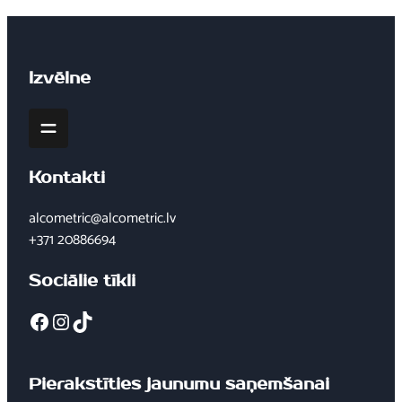
Izvēlne
Kontakti
alcometric@alcometric.lv
+371 20886694
Sociālie tīkli
Facebook
Instagram
TikTok
Pierakstīties jaunumu saņemšanai