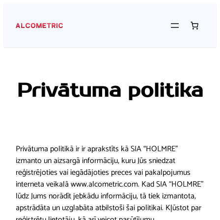
Pāriet
uz
saturu
Privātuma politika
Privātuma politikā ir ir aprakstīts kā SIA “HOLMRE”
izmanto un aizsargā informāciju, kuru Jūs sniedzat
reģistrējoties vai iegādājoties preces vai pakalpojumus
interneta veikalā www.alcometric.com. Kad SIA “HOLMRE”
lūdz Jums norādīt jebkādu informāciju, tā tiek izmantota,
apstrādāta un uzglabāta atbilstoši šai politikai. Kļūstot par
reģistrētu lietotāju, kā arī veicot pasūtījumu