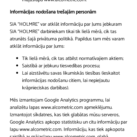
Informācijas nodošana trešajām personām
SIA “HOLMRE” var atklāt informāciju par Jums jebkuram
SIA “HOLMRE” darbiniekam tikai tik lielā mērā, cik tas
atrunāts šajā privātuma politikā. Papildus tam mēs varam
atklāt informāciju par Jums:
Tik lielā mērā, cik tas atbilst normatīvajiem aktiem;
Saistībā ar jebkuru tiesvedības procesu;
Lai aizstāvētu savas likumiskās tiesības (ieskaitot
informācijas nodošanu citiem, lai nepieļautu
krāpnieciskas darbības).
Mēs izmantojam Google Analytics programmu, lai
analizētu lapas www.alcometric.com apmeklējumu.
Izmantojot sīkdatnes, kas tiek glabātas mūsu serveros,
Google Analytics apkopo statistisku un citu informāciju par
lapu www.alcometric.com. Informāciju, kas tiek apkopota
saistībā ar mājaslapu www.alcometric.com, glabā