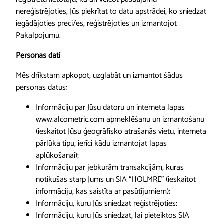
nereģistrējoties, Jūs piekrītat to datu apstrādei, ko sniedzat
iegādājoties preci/es, reģistrējoties un izmantojot
Pakalpojumu.
Personas dati
Mēs drīkstam apkopot, uzglabāt un izmantot šādus
personas datus:
Informāciju par Jūsu datoru un interneta lapas
www.alcometric.com apmeklēšanu un izmantošanu
(ieskaitot Jūsu ģeogrāfisko atrašanās vietu, interneta
pārlūka tipu, ierīci kādu izmantojat lapas
aplūkošanai);
Informāciju par jebkurām transakcijām, kuras
notikušas starp Jums un SIA “HOLMRE” (ieskaitot
informāciju, kas saistīta ar pasūtījumiem);
Informāciju, kuru Jūs sniedzat reģistrējoties;
Informāciju, kuru Jūs sniedzat, lai pieteiktos SIA