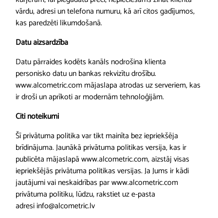
vārdu, adresi un telefona numuru, kā arī citos gadījumos,
kas paredzēti likumdošanā.
Datu aizsardzība
Datu pārraides kodēts kanāls nodrošina klienta
personisko datu un bankas rekvizītu drošību.
www.alcometric.com mājaslapa atrodas uz serveriem, kas
ir droši un aprīkoti ar modernām tehnoloģijām.
Citi noteikumi
Šī privātuma politika var tikt mainīta bez iepriekšēja
brīdinājuma. Jaunākā privātuma politikas versija, kas ir
publicēta mājaslapā www.alcometric.com, aizstāj visas
iepriekšējās privātuma politikas versijas. Ja Jums ir kādi
jautājumi vai neskaidrības par www.alcometric.com
privātuma politiku, lūdzu, rakstiet uz e-pasta
adresi info@alcometric.lv