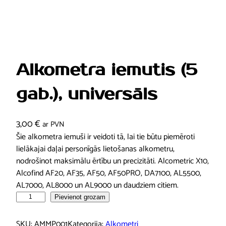
Alkometra iemutis (5
gab.), universāls
3,00
€
ar PVN
Šie alkometra iemuši ir veidoti tā, lai tie būtu piemēroti
lielākajai daļai personīgās lietošanas alkometru,
nodrošinot maksimālu ērtību un precizitāti. Alcometric X10,
Alcofind AF20, AF35, AF50, AF50PRO, DA7100, AL5500,
AL7000, AL8000 un AL9000 un daudziem citiem.
A
Pievienot grozam
l
k
SKU:
AMMP001
Kategorija:
Alkometri