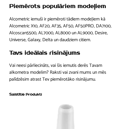
)
Piemērots populāriem modeļiem
,
Alcometric iemuši ir piemēroti tādiem modeļiem kā
u
Alcometric X10, AF20, AF35, AF50, AF50PRO, DA7100,
n
Alcoscan5500, AL7000, AL8000 un AL9000, Desire,
i
Universe, Galaxy, Delta un daudziem citiem.
v
e
Tavs ideālais risinājums
r
s
Vai neesi pārliecināts, vai šis iemutis derēs Tavam
ā
alkometra modelim? Raksti vai zvani mums un mēs
l
palīdzēsim atrast Tev piemērotāko risinājumu.
s
d
Saistītie Produkti
a
u
d
z
u