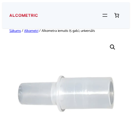
Pāriet
uz
saturu
Sākums
/
Alkometri
/ Alkometra iemutis (5 gab.), universāls