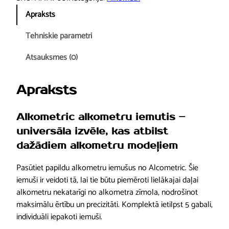
o
Apraksts
m
e
Tehniskie parametri
t
r
Atsauksmes (0)
a
i
Apraksts
e
m
Alkometric alkometru iemutis –
u
t
universāla izvēle, kas atbilst
i
dažādiem alkometru modeļiem
s
(
Pasūtiet papildu alkometru iemušus no Alcometric. Šie
5
iemuši ir veidoti tā, lai tie būtu piemēroti lielākajai daļai
g
alkometru nekatarīgi no alkometra zīmola, nodrošinot
a
maksimālu ērtību un precizitāti. Komplektā ietilpst 5 gabali,
b
individuāli iepakoti iemuši.
.