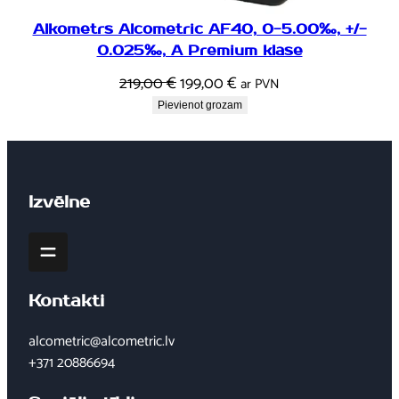
Alkometrs Alcometric AF40, 0-5.00‰, +/-
0.025‰, A Premium klase
Original
Current
219,00
€
199,00
€
ar PVN
price
price
Pievienot grozam
was:
is:
219,00 €.
199,00 €.
Izvēlne
Kontakti
alcometric@alcometric.lv
+371 20886694