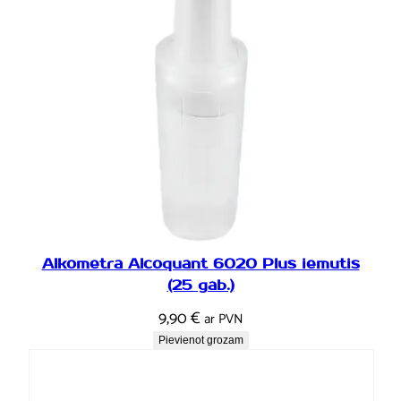
m
s
Alkometra Alcoquant 6020 Plus iemutis
(25 gab.)
9,90
€
ar PVN
Pievienot grozam