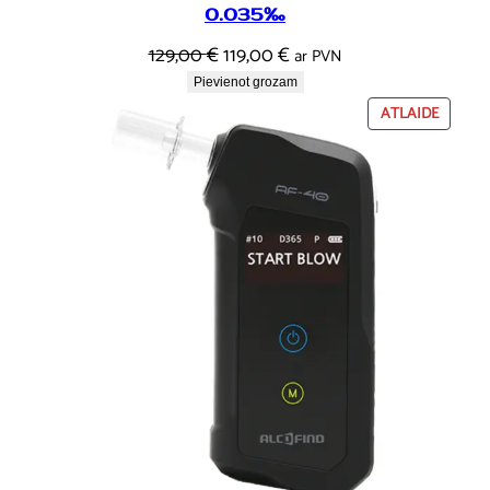
0.035‰
Original
Current
129,00
€
119,00
€
ar PVN
price
price
Pievienot grozam
was:
is:
PRECEI
ATLAIDE
IR
129,00 €.
119,00 €.
ATLAID