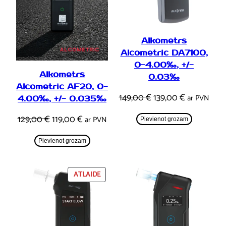
Alkometrs
Alcometric DA7100,
0-4.00‰, +/-
Alkometrs
0.03‰
Alcometric AF20, 0-
Original
Current
149,00
€
139,00
€
ar PVN
4.00‰, +/- 0.035‰
price
price
Original
Current
129,00
€
119,00
€
ar PVN
Pievienot grozam
was:
is:
price
price
149,00 €.
139,00 €.
Pievienot grozam
was:
is:
129,00 €.
119,00 €.
PRECEI
ATLAIDE
IR
ATLAIDE