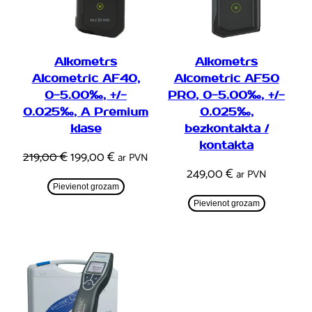
Alkometrs
Alkometrs
Alcometric AF40,
Alcometric AF50
0-5.00‰, +/-
PRO, 0-5.00‰, +/-
0.025‰, A Premium
0.025‰,
klase
bezkontakta /
kontakta
Original
Current
219,00
€
199,00
€
ar PVN
249,00
€
price
price
ar PVN
Pievienot grozam
was:
is:
Pievienot grozam
219,00 €.
199,00 €.