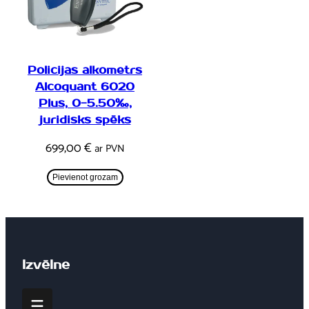
Policijas alkometrs
Alcoquant 6020
Plus, 0-5.50‰,
juridisks spēks
699,00
€
ar PVN
Pievienot grozam
Izvēlne