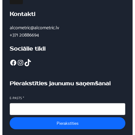
Kontakti
alcometric@alcometric.lv
+371 20886694
Sociālie tīkli
Facebook
Instagram
TikTok
Pierakstīties jaunumu saņemšanai
E-PASTS
*
Pierakstīties