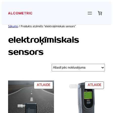
Pāriet
uz
saturu
Sākums
/ Produkts atzīmēts “elektroķīmiskais sensors”
elektroķīmiskais
sensors
PRECEI
PRECEI
ATLAIDE
ATLAIDE
IR
IR
ATLAIDE
ATLAID