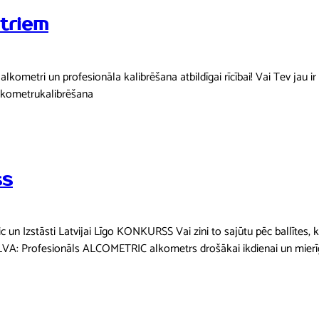
triem
kometri un profesionāla kalibrēšana atbildīgai rīcībai! Vai Tev jau
alkometrukalibrēšana
ss
Izstāsti Latvijai Līgo KONKURSS Vai zini to sajūtu pēc ballītes, kad
: Profesionāls ALCOMETRIC alkometrs drošākai ikdienai un mierīgāk