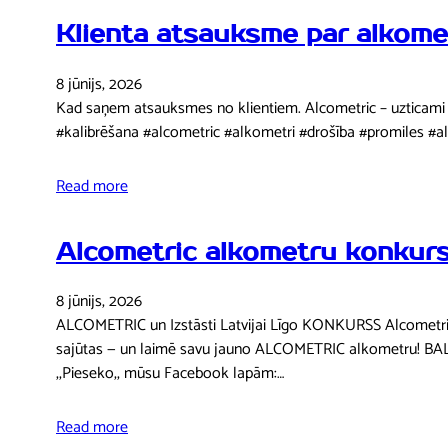
Klienta atsauksme par alkome
8 jūnijs, 2026
Kad saņem atsauksmes no klientiem. Alcometric – uzticami al
#kalibrēšana #alcometric #alkometri #drošība #promiles #
Read more
Alcometric alkometru konkur
8 jūnijs, 2026
ALCOMETRIC un Izstāsti Latvijai Līgo KONKURSS Alcometric un 
sajūtas — un laimē savu jauno ALCOMETRIC alkometru! BALVA
,,Pieseko,, mūsu Facebook lapām:…
Read more