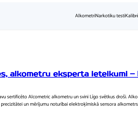
Alkometri
Narkotiku testi
Kalibr
s, alkometru eksperta ieteikumi – 
avu sertificēto Alcometric alkometru un svini Līgo svētkus droši. Al
 precizitātei un mērījumu noturībai elektroķīmiskā sensora alkometr