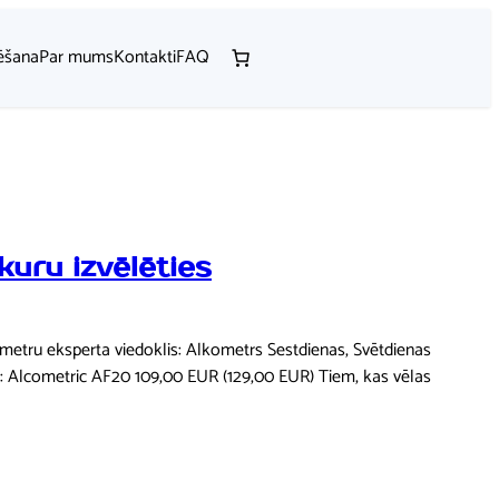
ēšana
Par mums
Kontakti
FAQ
kuru izvēlēties
kometru eksperta viedoklis: Alkometrs Sestdienas, Svētdienas
s: Alcometric AF20 109,00 EUR (129,00 EUR) Tiem, kas vēlas