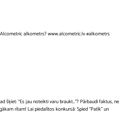
 ir Alcometric alkometrs? www.alcometric.lv #alkometrs
 šķiet: “Es jau noteikti varu braukt…”? Pārbaudi faktus, ne
am rītam! Lai piedalītos konkursā: Spied “Patīk” un